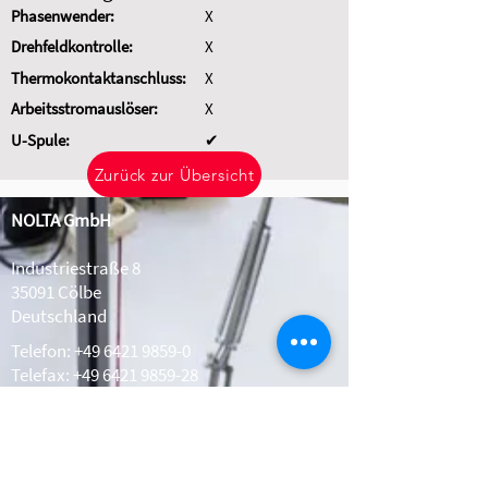
Phasenwender:
X
Drehfeldkontrolle:
X
Thermokontaktanschluss:
X
Arbeitsstromauslöser:
X
U-Spule:
✔
Zurück zur Übersicht
NOLTA GmbH
Industriestraße 8
35091 Cölbe
Deutschland
Telefon:
+49 6421 9859-0
Telefax: +49 6421 9859-28
Whatsapp:
+49 1511 2078308
info@nolta.de
www.nolta.de
Kontakt