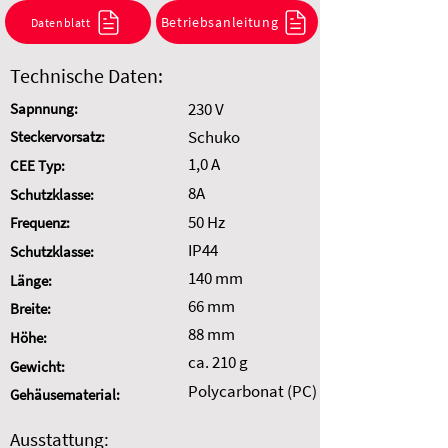
Kombination anzufragen.
Betriebsanleitung
Datenblatt
Auswahl zurücksetzen
Technische Daten:
230 V
Sapnnung:
Schuko
Steckervorsatz:
1,0 A
CEE Typ:
8A
Schutzklasse:
50 Hz
Frequenz:
IP44
Schutzklasse:
140 mm
Länge:
66 mm
Breite:
88 mm
Höhe:
ca. 210 g
Gewicht:
Polycarbonat (PC)
Gehäusematerial:
Ausstattung: