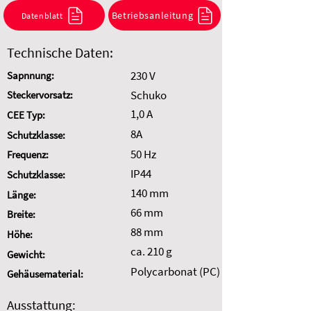
Kombination anzufragen.
Betriebsanleitung
Datenblatt
Auswahl zurücksetzen
Technische Daten:
230 V
Sapnnung:
Schuko
Steckervorsatz:
1,0 A
CEE Typ:
8A
Schutzklasse:
50 Hz
Frequenz:
IP44
Schutzklasse:
140 mm
Länge:
66 mm
Breite:
88 mm
Höhe:
ca. 210 g
Gewicht:
Polycarbonat (PC)
Gehäusematerial:
Ausstattung: