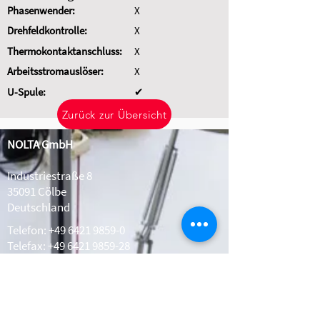
Phasenwender:
X
Drehfeldkontrolle:
X
Thermokontaktanschluss:
X
Arbeitsstromauslöser:
X
U-Spule:
✔
Zurück zur Übersicht
NOLTA GmbH
Industriestraße 8
35091 Cölbe
Deutschland
Telefon:
+49 6421 9859-0
Telefax: +49 6421 9859-28
Whatsapp:
+49 1511 2078308
info@nolta.de
www.nolta.de
Kontakt