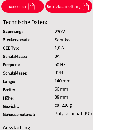
Kombination anzufragen.
Betriebsanleitung
Datenblatt
Auswahl zurücksetzen
Technische Daten:
230 V
Sapnnung:
Schuko
Steckervorsatz:
1,0 A
CEE Typ:
8A
Schutzklasse:
50 Hz
Frequenz:
IP44
Schutzklasse:
140 mm
Länge:
66 mm
Breite:
88 mm
Höhe:
ca. 210 g
Gewicht:
Polycarbonat (PC)
Gehäusematerial:
Ausstattung: