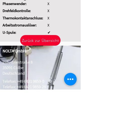
Phasenwender:
X
Drehfeldkontrolle:
X
Thermokontaktanschluss:
X
Arbeitsstromauslöser:
X
U-Spule:
✔
Zurück zur Übersicht
NOLTA GmbH
Industriestraße 8
35091 Cölbe
Deutschland
Telefon:
+49 6421 9859-0
Telefax: +49 6421 9859-28
Whatsapp:
+49 1511 2078308
info@nolta.de
www.nolta.de
Kontakt