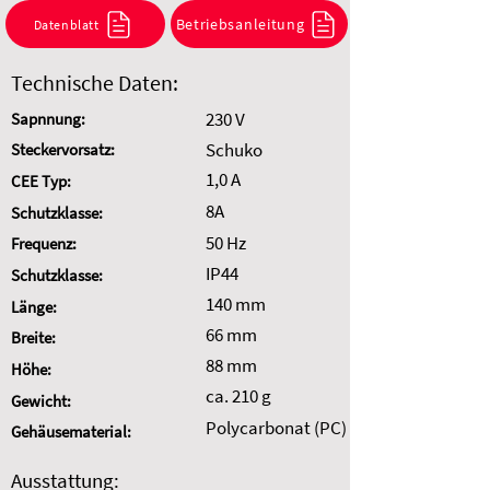
Kombination anzufragen.
Betriebsanleitung
Datenblatt
Auswahl zurücksetzen
Technische Daten:
230 V
Sapnnung:
Schuko
Steckervorsatz:
1,0 A
CEE Typ:
8A
Schutzklasse:
50 Hz
Frequenz:
IP44
Schutzklasse:
140 mm
Länge:
66 mm
Breite:
88 mm
Höhe:
ca. 210 g
Gewicht:
Polycarbonat (PC)
Gehäusematerial:
Ausstattung: