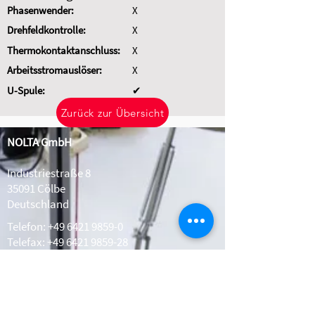
Phasenwender:
X
Drehfeldkontrolle:
X
Thermokontaktanschluss:
X
Arbeitsstromauslöser:
X
U-Spule:
✔
Zurück zur Übersicht
NOLTA GmbH
Industriestraße 8
35091 Cölbe
Deutschland
Telefon:
+49 6421 9859-0
Telefax: +49 6421 9859-28
Whatsapp:
+49 1511 2078308
info@nolta.de
www.nolta.de
Kontakt