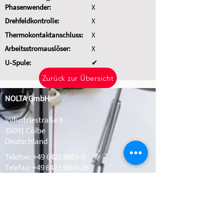
Phasenwender:
X
Drehfeldkontrolle:
X
Thermokontaktanschluss:
X
Arbeitsstromauslöser:
X
U-Spule:
✔
Zurück zur Übersicht
NOLTA GmbH
Industriestraße 8
35091 Cölbe
Deutschland
Telefon:
+49 6421 9859-0
Telefax: +49 6421 9859-28
Whatsapp:
+49 1511 2078308
info@nolta.de
www.nolta.de
Kontakt