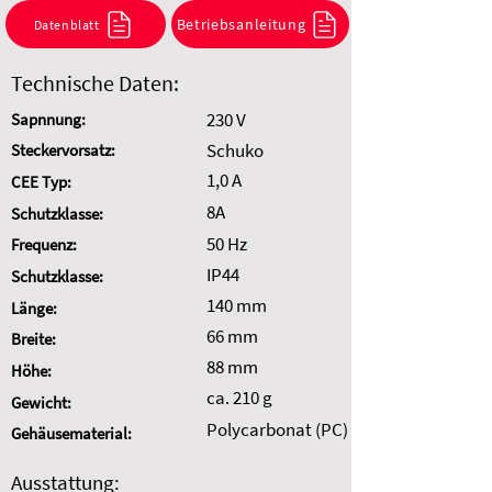
Kombination anzufragen.
Betriebsanleitung
Datenblatt
Auswahl zurücksetzen
Technische Daten:
230 V
Sapnnung:
Schuko
Steckervorsatz:
1,0 A
CEE Typ:
8A
Schutzklasse:
50 Hz
Frequenz:
IP44
Schutzklasse:
140 mm
Länge:
66 mm
Breite:
88 mm
Höhe:
ca. 210 g
Gewicht:
Polycarbonat (PC)
Gehäusematerial:
Ausstattung: