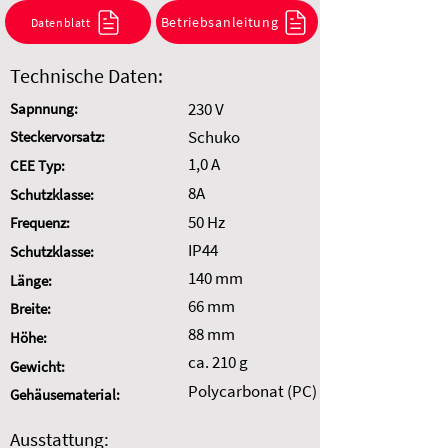
Kombination anzufragen.
Betriebsanleitung
Datenblatt
Auswahl zurücksetzen
Technische Daten:
230 V
Sapnnung:
Schuko
Steckervorsatz:
1,0 A
CEE Typ:
8A
Schutzklasse:
50 Hz
Frequenz:
IP44
Schutzklasse:
140 mm
Länge:
66 mm
Breite:
88 mm
Höhe:
ca. 210 g
Gewicht:
Polycarbonat (PC)
Gehäusematerial:
Ausstattung: