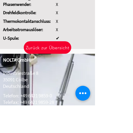
Phasenwender:
X
Drehfeldkontrolle:
X
Thermokontaktanschluss:
X
Arbeitsstromauslöser:
X
U-Spule:
✔
Zurück zur Übersicht
NOLTA GmbH
Industriestraße 8
35091 Cölbe
Deutschland
Telefon:
+49 6421 9859-0
Telefax: +49 6421 9859-28
Whatsapp:
+49 1511 2078308
info@nolta.de
www.nolta.de
Kontakt