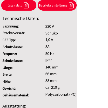
Kombination anzufragen.
Betriebsanleitung
Datenblatt
Auswahl zurücksetzen
Technische Daten:
230 V
Sapnnung:
Schuko
Steckervorsatz:
1,0 A
CEE Typ:
8A
Schutzklasse:
50 Hz
Frequenz:
IP44
Schutzklasse:
140 mm
Länge:
66 mm
Breite:
88 mm
Höhe:
ca. 210 g
Gewicht:
Polycarbonat (PC)
Gehäusematerial:
Ausstattung: