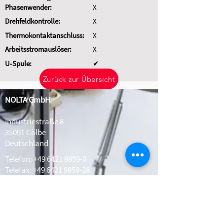
Phasenwender:
X
Drehfeldkontrolle:
X
Thermokontaktanschluss:
X
Arbeitsstromauslöser:
X
U-Spule:
✔
Zurück zur Übersicht
NOLTA GmbH
Industriestraße 8
35091 Cölbe
Deutschland
Telefon:
+49 6421 9859-0
Telefax: +49 6421 9859-28
Whatsapp:
+49 1511 2078308
info@nolta.de
www.nolta.de
Kontakt