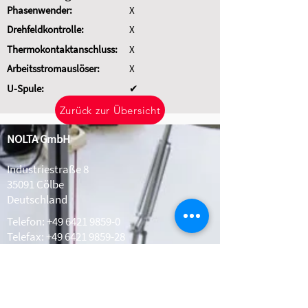
Phasenwender:
X
Drehfeldkontrolle:
X
Thermokontaktanschluss:
X
Arbeitsstromauslöser:
X
U-Spule:
✔
Zurück zur Übersicht
NOLTA GmbH
Industriestraße 8
35091 Cölbe
Deutschland
Telefon:
+49 6421 9859-0
Telefax: +49 6421 9859-28
Whatsapp:
+49 1511 2078308
info@nolta.de
www.nolta.de
Kontakt