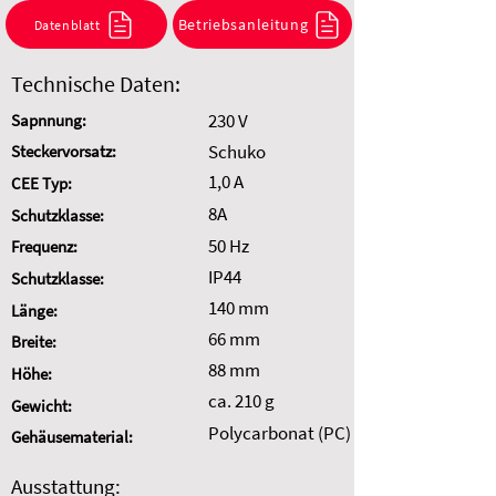
Kombination anzufragen.
Betriebsanleitung
Datenblatt
Auswahl zurücksetzen
Technische Daten:
230 V
Sapnnung:
Schuko
Steckervorsatz:
1,0 A
CEE Typ:
8A
Schutzklasse:
50 Hz
Frequenz:
IP44
Schutzklasse:
140 mm
Länge:
66 mm
Breite:
88 mm
Höhe:
ca. 210 g
Gewicht:
Polycarbonat (PC)
Gehäusematerial:
Ausstattung: