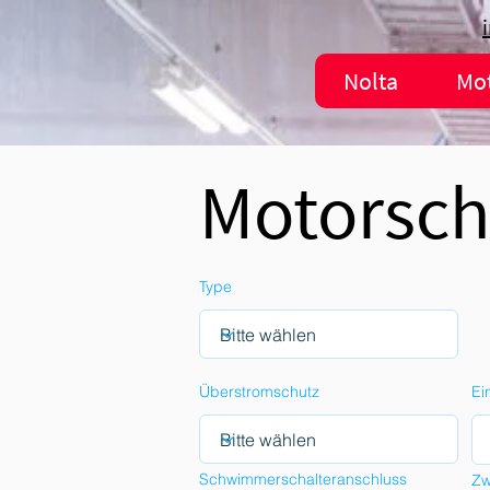
Nolta
Mo
Motorsch
Type
Überstromschutz
Ei
Schwimmerschalteranschluss
Zw