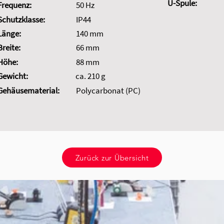
U-Spule:
Frequenz:
50 Hz
Schutzklasse:
IP44
Länge:
140 mm
Breite:
66 mm
Höhe:
88 mm
Gewicht:
ca. 210 g
Gehäusematerial:
Polycarbonat (PC)
Zurück zur Übersicht