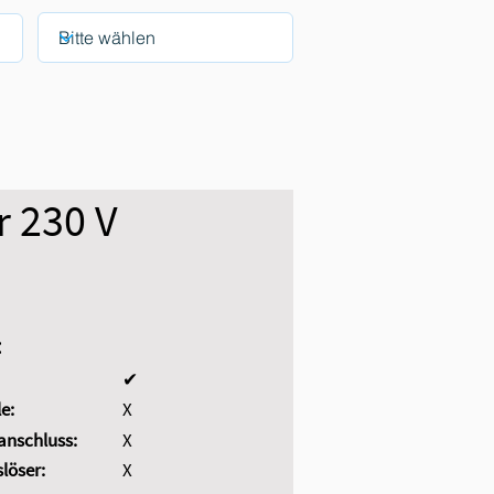
r 230 V
wahl zurücksetzen
:
ragen.
✔
e:
X
nschluss:
X
löser:
X