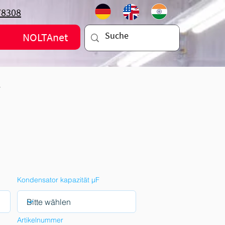
78308
NOLTAnet
V
Kondensator kapazität µF
Artikelnummer