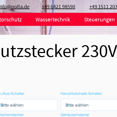
info@nolta.de
+49 6421 98590
+49 1511 20
torschutz
Wassertechnik
Steuerungen
utzstecker 230
n-/Aus-Schalter
Hand/Automatik Schalter
ischenstecker
Gehäusematerial