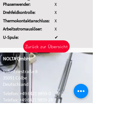
Phasenwender:
X
Drehfeldkontrolle:
X
Thermokontaktanschluss:
X
Arbeitsstromauslöser:
X
U-Spule:
✔
Zurück zur Übersicht
NOLTA GmbH
Industriestraße 8
35091 Cölbe
Deutschland
Telefon:
+49 6421 9859-0
Telefax: +49 6421 9859-28
Whatsapp:
+49 1511 2078308
info@nolta.de
www.nolta.de
Kontakt