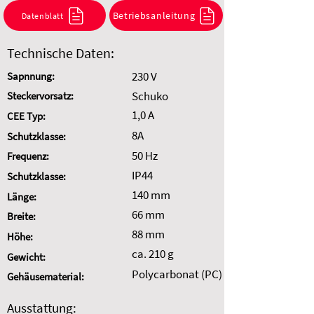
Kombination anzufragen.
Betriebsanleitung
Datenblatt
Auswahl zurücksetzen
Technische Daten:
230 V
Sapnnung:
Schuko
Steckervorsatz:
1,0 A
CEE Typ:
8A
Schutzklasse:
50 Hz
Frequenz:
IP44
Schutzklasse:
140 mm
Länge:
66 mm
Breite:
88 mm
Höhe:
ca. 210 g
Gewicht:
Polycarbonat (PC)
Gehäusematerial:
Ausstattung: