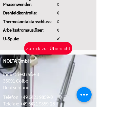
Phasenwender:
X
Drehfeldkontrolle:
X
Thermokontaktanschluss:
X
Arbeitsstromauslöser:
X
U-Spule:
✔
Zurück zur Übersicht
NOLTA GmbH
Industriestraße 8
35091 Cölbe
Deutschland
Telefon:
+49 6421 9859-0
Telefax: +49 6421 9859-28
Whatsapp:
+49 1511 2078308
info@nolta.de
www.nolta.de
Kontakt