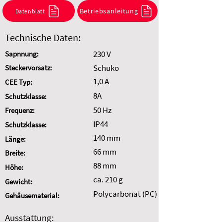
Kombination anzufragen.
Betriebsanleitung
Datenblatt
Auswahl zurücksetzen
Technische Daten:
230 V
Sapnnung:
Schuko
Steckervorsatz:
1,0 A
CEE Typ:
8A
Schutzklasse:
50 Hz
Frequenz:
IP44
Schutzklasse:
140 mm
Länge:
66 mm
Breite:
88 mm
Höhe:
ca. 210 g
Gewicht:
Polycarbonat (PC)
Gehäusematerial:
Ausstattung: