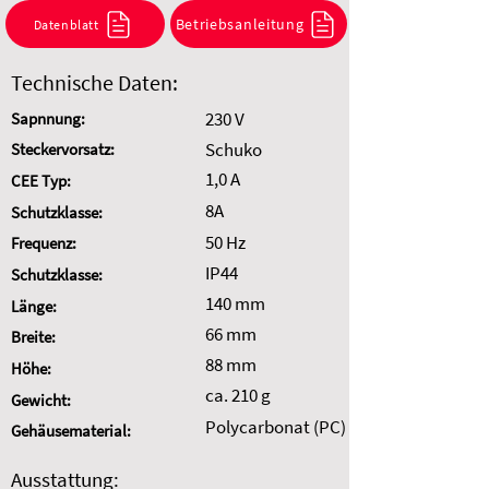
Kombination anzufragen.
Betriebsanleitung
Datenblatt
Auswahl zurücksetzen
Technische Daten:
230 V
Sapnnung:
Schuko
Steckervorsatz:
1,0 A
CEE Typ:
8A
Schutzklasse:
50 Hz
Frequenz:
IP44
Schutzklasse:
140 mm
Länge:
66 mm
Breite:
88 mm
Höhe:
ca. 210 g
Gewicht:
Polycarbonat (PC)
Gehäusematerial:
Ausstattung: