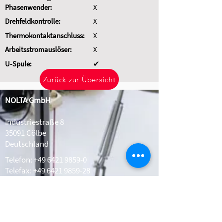
Phasenwender:
X
Drehfeldkontrolle:
X
Thermokontaktanschluss:
X
Arbeitsstromauslöser:
X
U-Spule:
✔
Zurück zur Übersicht
NOLTA GmbH
Industriestraße 8
35091 Cölbe
Deutschland
Telefon:
+49 6421 9859-0
Telefax: +49 6421 9859-28
Whatsapp:
+49 1511 2078308
info@nolta.de
www.nolta.de
Kontakt