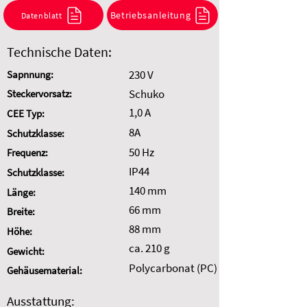
Kombination anzufragen.
Betriebsanleitung
Datenblatt
Auswahl zurücksetzen
Technische Daten:
230 V
Sapnnung:
Schuko
Steckervorsatz:
1,0 A
CEE Typ:
8A
Schutzklasse:
50 Hz
Frequenz:
IP44
Schutzklasse:
140 mm
Länge:
66 mm
Breite:
88 mm
Höhe:
ca. 210 g
Gewicht:
Polycarbonat (PC)
Gehäusematerial:
Ausstattung: