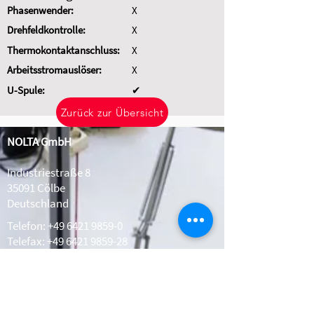
Phasenwender:
X
Drehfeldkontrolle:
X
Thermokontaktanschluss:
X
Arbeitsstromauslöser:
X
U-Spule:
✔
Zurück zur Übersicht
NOLTA GmbH
Industriestraße 8
35091 Cölbe
Deutschland
Telefon:
+49 6421 9859-0
Telefax: +49 6421 9859-28
Whatsapp:
+49 1511 2078308
info@nolta.de
www.nolta.de
Kontakt