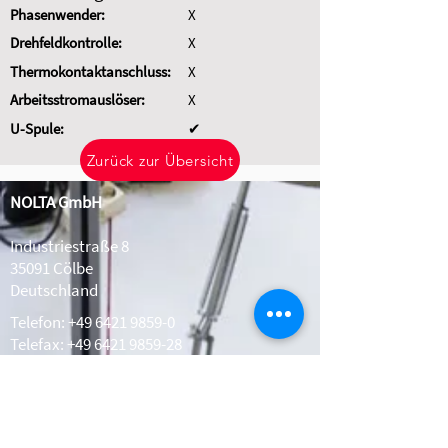
Phasenwender:
X
Drehfeldkontrolle:
X
Thermokontaktanschluss:
X
Arbeitsstromauslöser:
X
U-Spule:
✔
Zurück zur Übersicht
NOLTA GmbH
Industriestraße 8
35091 Cölbe
Deutschland
Telefon:
+49 6421 9859-0
Telefax: +49 6421 9859-28
Whatsapp:
+49 1511 2078308
info@nolta.de
www.nolta.de
Kontakt