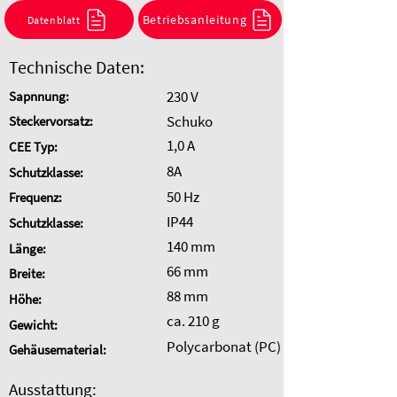
Kombination anzufragen.
Betriebsanleitung
Datenblatt
Auswahl zurücksetzen
Technische Daten:
230 V
Sapnnung:
Schuko
Steckervorsatz:
1,0 A
CEE Typ:
8A
Schutzklasse:
50 Hz
Frequenz:
IP44
Schutzklasse:
140 mm
Länge:
66 mm
Breite:
88 mm
Höhe:
ca. 210 g
Gewicht:
Polycarbonat (PC)
Gehäusematerial:
Ausstattung: