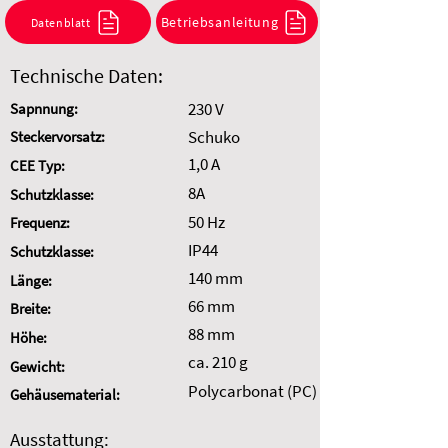
Kombination anzufragen.
Betriebsanleitung
Datenblatt
Auswahl zurücksetzen
Technische Daten:
230 V
Sapnnung:
Schuko
Steckervorsatz:
1,0 A
CEE Typ:
8A
Schutzklasse:
50 Hz
Frequenz:
IP44
Schutzklasse:
140 mm
Länge:
66 mm
Breite:
88 mm
Höhe:
ca. 210 g
Gewicht:
Polycarbonat (PC)
Gehäusematerial:
Ausstattung: