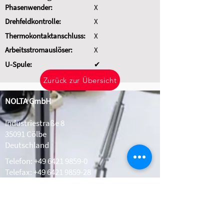
Phasenwender:
X
Drehfeldkontrolle:
X
Thermokontaktanschluss:
X
Arbeitsstromauslöser:
X
U-Spule:
✔
Zurück zur Übersicht
NOLTA GmbH
Industriestraße 8
35091 Cölbe
Deutschland
Telefon:
+49 6421 9859-0
Telefax: +49 6421 9859-28
Whatsapp:
+49 1511 2078308
info@nolta.de
www.nolta.de
Kontakt