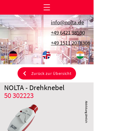
info@nolta.de
+49 6421 98590
+49 1511 2078308
Zurück zur Übersicht
NOLTA - Drehknebel
50 302223
Abbildung ähnlich