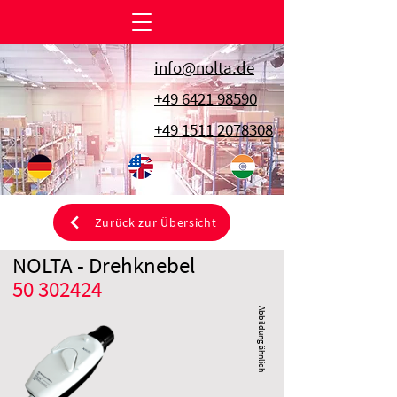
info@nolta.de
+49 6421 98590
+49 1511 2078308
Zurück zur Übersicht
NOLTA - Drehknebel
50 302424
Abbildung ähnlich