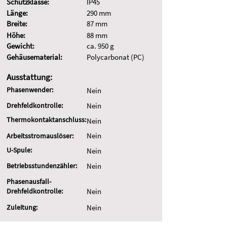
Schutzklasse:
IP45
Länge:
290 mm
Breite:
87 mm
Höhe:
88 mm
Gewicht:
ca. 950 g
Gehäusematerial:
Polycarbonat (PC)
Ausstattung:
Phasenwender:
Nein
Drehfeldkontrolle:
Nein
Thermokontaktanschluss:
Nein
Nein
Arbeitsstromauslöser:
U-Spule:
Nein
Betriebsstundenzähler:
Nein
Phasenausfall-
Drehfeldkontrolle:
Nein
Zuleitung:
Nein