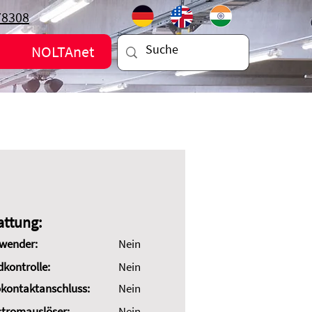
78308
NOLTAnet
attung:
wender:
Nein
dkontrolle:
Nein
kontaktanschluss:
Nein
stromauslöser:
Nein