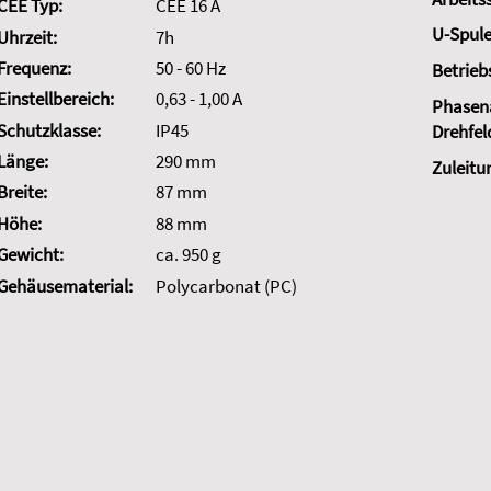
CEE Typ:
CEE 16 A
U-Spule
Uhrzeit:
7h
Frequenz:
50 - 60 Hz
Betrieb
Einstellbereich:
0,63 - 1,00 A
Phasena
Schutzklasse:
IP45
Drehfel
Länge:
290 mm
Zuleitu
Breite:
87 mm
Höhe:
88 mm
Gewicht:
ca. 950 g
Gehäusematerial:
Polycarbonat (PC)