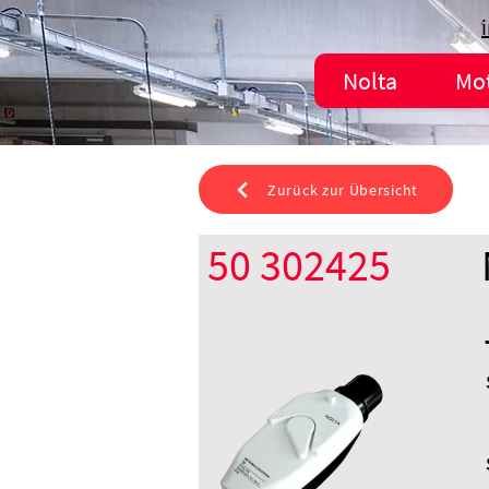
Nolta
Mo
Zurück zur Übersicht
50 302425
CEE 16 A