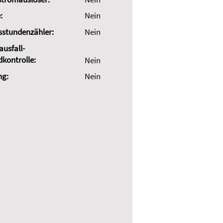
:
Nein
sstundenzähler:
Nein
usfall-
dkontrolle:
Nein
ng:
Nein