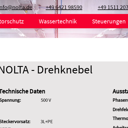
info@nolta.de
+49 6421 98590
+49 1511 20
torschutz
Wassertechnik
Steuerungen
NOLTA - Drehknebel
Technische Daten
Ausst
Spannung:
500 V
Phasen
Drehfel
Thermo
Steckervorsatz:
3L+PE
Arbeits