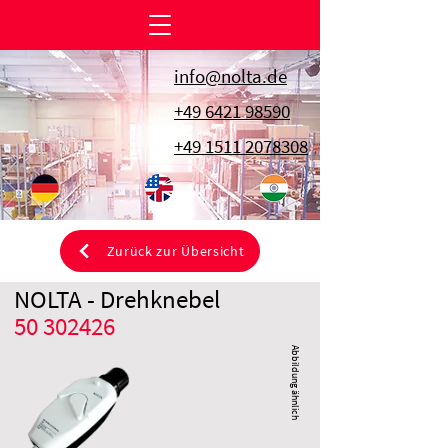
info@nolta.de
+49 6421 98590
+49 1511 2078308
Zurück zur Übersicht
NOLTA - Drehknebel
50 302426
Abbildung ähnlich