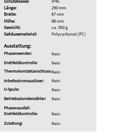
Schutzklasse:
IP45
Länge:
290 mm
Breite:
87 mm
Höhe:
88 mm
Gewicht:
ca. 950 g
Gehäusematerial:
Polycarbonat (PC)
Ausstattung:
Phasenwender:
Nein
Drehfeldkontrolle:
Nein
Thermokontaktanschluss:
Nein
Nein
Arbeitsstromauslöser:
U-Spule:
Nein
Betriebsstundenzähler:
Nein
Phasenausfall-
Drehfeldkontrolle:
Nein
Zuleitung:
Nein