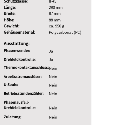
Schutzklasse:
IP45
Länge:
290 mm
Breite:
87 mm
Höhe:
88 mm
Gewicht:
ca. 950 g
Gehäusematerial:
Polycarbonat (PC)
Ausstattung:
Phasenwender:
Ja
Drehfeldkontrolle:
Ja
Thermokontaktanschluss:
Nein
Nein
Arbeitsstromauslöser:
U-Spule:
Nein
Betriebsstundenzähler:
Nein
Phasenausfall-
Drehfeldkontrolle:
Nein
Zuleitung:
Nein