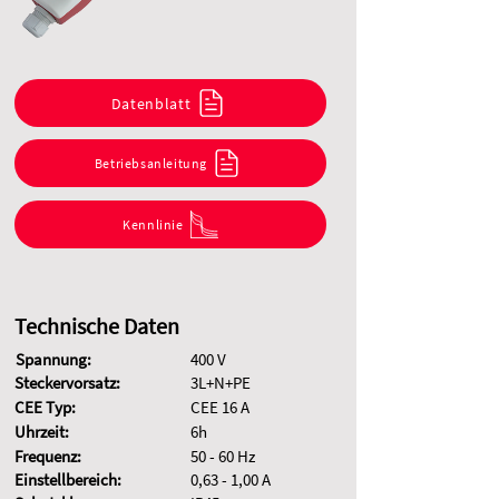
Datenblatt
Betriebsanleitung
Kennlinie
Technische Daten
Spannung:
400 V
Steckervorsatz:
3L+N+PE
CEE Typ:
CEE 16 A
Uhrzeit:
6h
Frequenz:
50 - 60 Hz
Einstellbereich:
0,63 - 1,00 A