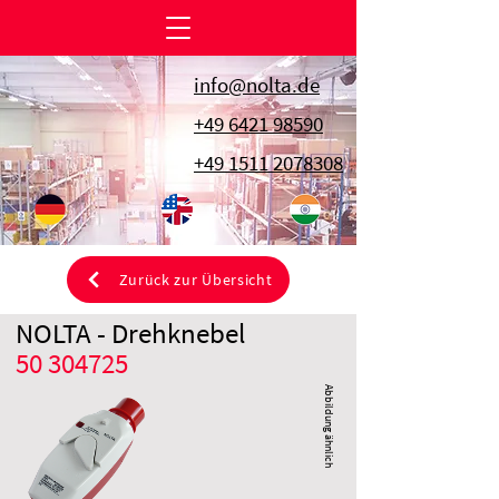
info@nolta.de
+49 6421 98590
+49 1511 2078308
Zurück zur Übersicht
NOLTA - Drehknebel
50 304725
Abbildung ähnlich