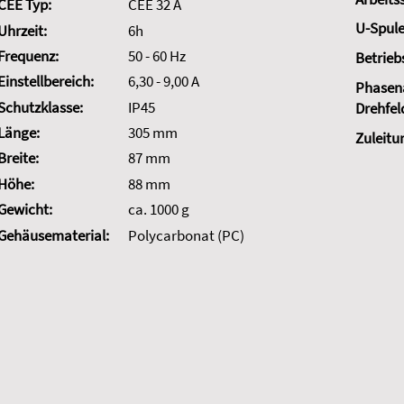
CEE Typ:
CEE 32 A
U-Spule
Uhrzeit:
6h
Frequenz:
50 - 60 Hz
Betrieb
Einstellbereich:
6,30 - 9,00 A
Phasena
Schutzklasse:
IP45
Drehfel
Länge:
305 mm
Zuleitu
Breite:
87 mm
Höhe:
88 mm
Gewicht:
ca. 1000 g
Gehäusematerial:
Polycarbonat (PC)