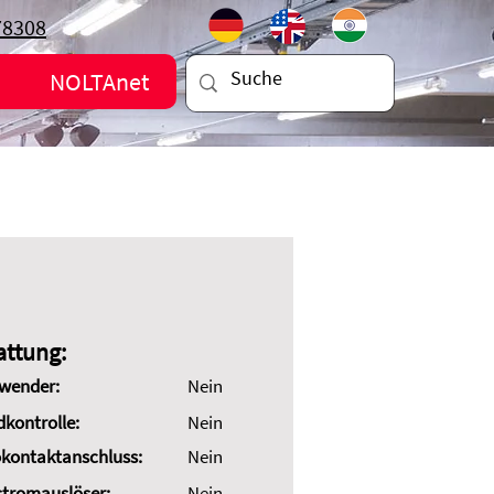
78308
NOLTAnet
attung:
wender:
Nein
dkontrolle:
Nein
kontaktanschluss:
Nein
stromauslöser:
Nein