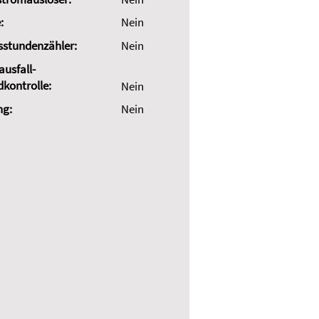
:
Nein
sstundenzähler:
Nein
usfall-
dkontrolle:
Nein
ng:
Nein