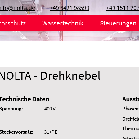
info@nolta.de
+49 6421 98590
+49 1511 20
torschutz
Wassertechnik
Steuerungen
NOLTA - Drehknebel
Technische Daten
Ausst
Spannung:
400 V
Phasen
Drehfel
Thermo
Steckervorsatz:
3L+PE
Arbeits