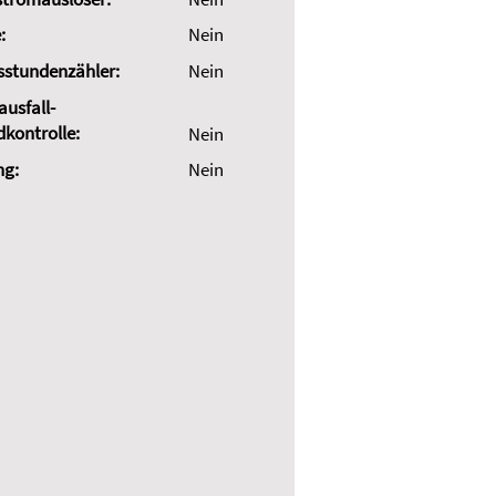
:
Nein
sstundenzähler:
Nein
usfall-
dkontrolle:
Nein
ng:
Nein