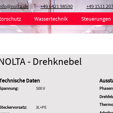
info@nolta.de
+49 6421 98590
+49 1511 20
torschutz
Wassertechnik
Steuerungen
NOLTA - Drehknebel
Technische Daten
Ausst
Spannung:
500 V
Phasen
Drehfel
Thermo
Steckervorsatz:
3L+PE
Arbeits