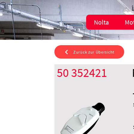
Nolta
Mo
Zurück zur Übersicht
50 352421
CEE 32 A