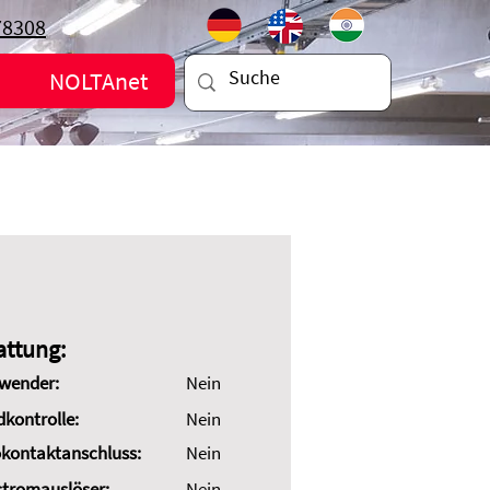
78308
NOLTAnet
attung:
wender:
Nein
dkontrolle:
Nein
kontaktanschluss:
Nein
stromauslöser:
Nein