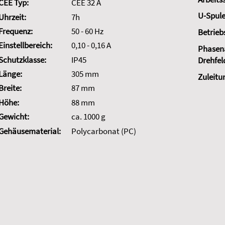
CEE Typ:
CEE 32 A
U-Spule
Uhrzeit:
7h
Frequenz:
50 - 60 Hz
Betrieb
Einstellbereich:
0,10 - 0,16 A
Phasena
Schutzklasse:
IP45
Drehfel
Länge:
305 mm
Zuleitu
Breite:
87 mm
Höhe:
88 mm
Gewicht:
ca. 1000 g
Gehäusematerial:
Polycarbonat (PC)