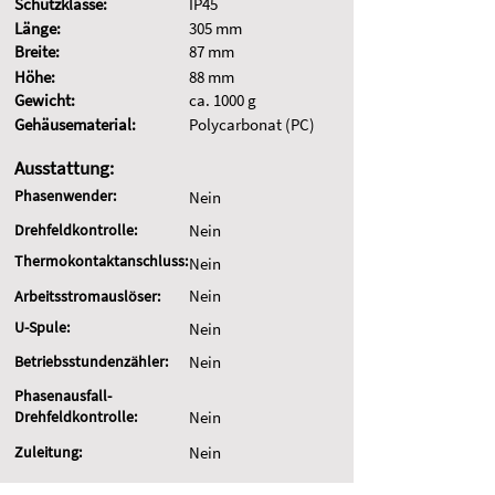
Schutzklasse:
IP45
Länge:
305 mm
Breite:
87 mm
Höhe:
88 mm
Gewicht:
ca. 1000 g
Gehäusematerial:
Polycarbonat (PC)
Ausstattung:
Phasenwender:
Nein
Drehfeldkontrolle:
Nein
Thermokontaktanschluss:
Nein
Nein
Arbeitsstromauslöser:
U-Spule:
Nein
Betriebsstundenzähler:
Nein
Phasenausfall-
Drehfeldkontrolle:
Nein
Zuleitung:
Nein