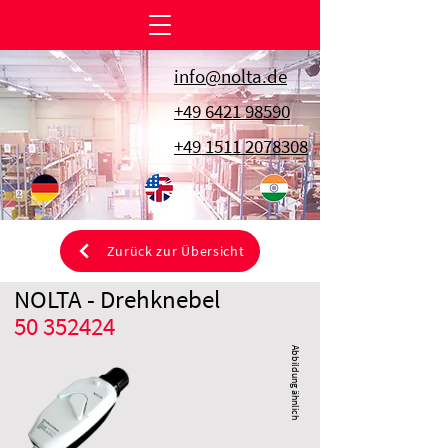
info@nolta.de
+49 6421 98590
+49 1511 2078308
Zurück zur Übersicht
NOLTA - Drehknebel
50 352424
Abbildung ähnlich