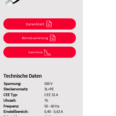
Datenblatt
Betriebsanleitung
Kennlinie
Technische Daten
Spannung:
500 V
Steckervorsatz:
3L+PE
CEE Typ:
CEE 32 A
Uhrzeit:
7h
Frequenz:
50 - 60 Hz
Einstellbereich:
0,40 - 0,63 A