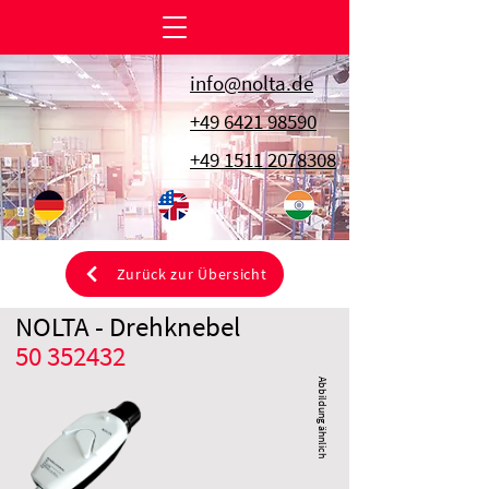
info@nolta.de
+49 6421 98590
+49 1511 2078308
Zurück zur Übersicht
NOLTA - Drehknebel
50 352432
Abbildung ähnlich