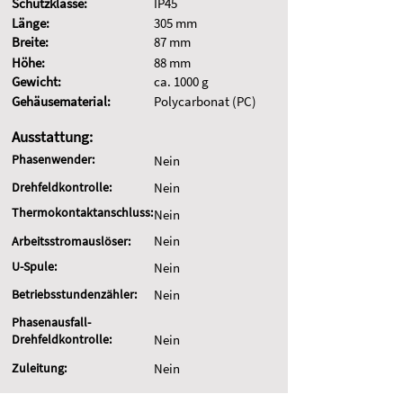
Schutzklasse:
IP45
Länge:
305 mm
Breite:
87 mm
Höhe:
88 mm
Gewicht:
ca. 1000 g
Gehäusematerial:
Polycarbonat (PC)
Ausstattung:
Phasenwender:
Nein
Drehfeldkontrolle:
Nein
Thermokontaktanschluss:
Nein
Nein
Arbeitsstromauslöser:
U-Spule:
Nein
Betriebsstundenzähler:
Nein
Phasenausfall-
Drehfeldkontrolle:
Nein
Zuleitung:
Nein