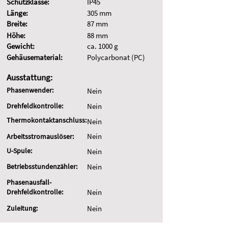
Schutzklasse:
IP45
Länge:
305 mm
Breite:
87 mm
Höhe:
88 mm
Gewicht:
ca. 1000 g
Gehäusematerial:
Polycarbonat (PC)
Ausstattung:
Phasenwender:
Nein
Drehfeldkontrolle:
Nein
Thermokontaktanschluss:
Nein
Nein
Arbeitsstromauslöser:
U-Spule:
Nein
Betriebsstundenzähler:
Nein
Phasenausfall-
Drehfeldkontrolle:
Nein
Zuleitung:
Nein