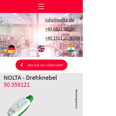
info@nolta.de
+49 6421 98590
+49 1511 2078308
Zurück zur Übersicht
NOLTA - Drehknebel
50 359121
Abbildung ähnlich