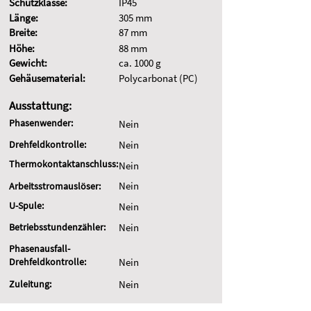
Schutzklasse:
IP45
Länge:
305 mm
Breite:
87 mm
Höhe:
88 mm
Gewicht:
ca. 1000 g
Gehäusematerial:
Polycarbonat (PC)
Ausstattung:
Phasenwender:
Nein
Drehfeldkontrolle:
Nein
Thermokontaktanschluss:
Nein
Nein
Arbeitsstromauslöser:
U-Spule:
Nein
Betriebsstundenzähler:
Nein
Phasenausfall-
Drehfeldkontrolle:
Nein
Zuleitung:
Nein