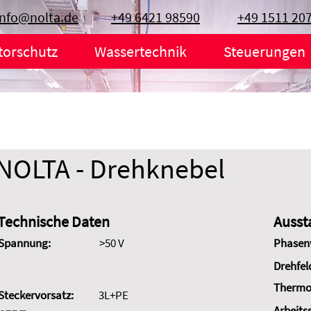
info@nolta.de
+49 6421 98590
+49 1511 20
torschutz
Wassertechnik
Steuerungen
NOLTA - Drehknebel
Technische Daten
Ausst
Spannung:
>50 V
Phasen
Drehfel
Thermo
Steckervorsatz:
3L+PE
Arbeits