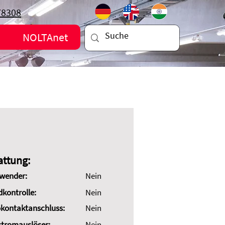
78308
NOLTAnet
attung:
wender:
Nein
dkontrolle:
Nein
kontaktanschluss:
Nein
stromauslöser:
Nein