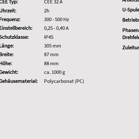
CEE Typ:
CEE 32 A
U-Spule
Uhrzeit:
2h
Frequenz:
300 - 500 Hz
Betrieb
Einstellbereich:
0,25 - 0,40 A
Phasena
Schutzklasse:
IP45
Drehfel
Länge:
305 mm
Zuleitu
Breite:
87 mm
Höhe:
88 mm
Gewicht:
ca. 1000 g
Gehäusematerial:
Polycarbonat (PC)