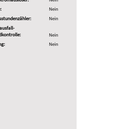
:
Nein
sstundenzähler:
Nein
usfall-
dkontrolle:
Nein
ng:
Nein