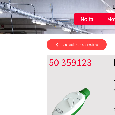
Nolta
Mo
Zurück zur Übersicht
50 359123
CEE 32 A