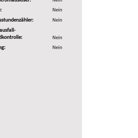
:
Nein
sstundenzähler:
Nein
usfall-
dkontrolle:
Nein
ng:
Nein