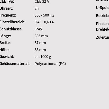
CEE Typ:
CEE 32 A
U-Spule
Uhrzeit:
2h
Frequenz:
300 - 500 Hz
Betrieb
Einstellbereich:
0,40 - 0,63 A
Phasena
Schutzklasse:
IP45
Drehfel
Länge:
305 mm
Zuleitu
Breite:
87 mm
Höhe:
88 mm
Gewicht:
ca. 1000 g
Gehäusematerial:
Polycarbonat (PC)