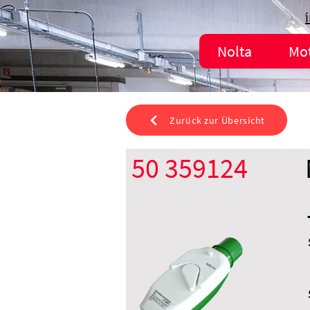
Nolta
Mo
Zurück zur Übersicht
50 359124
CEE 32 A