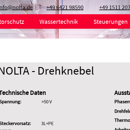
info@nolta.de
+49 6421 98590
+49 1511 20
torschutz
Wassertechnik
Steuerungen
NOLTA - Drehknebel
Technische Daten
Ausst
Spannung:
>50 V
Phasen
Drehfel
Thermo
Steckervorsatz:
3L+PE
Arbeits