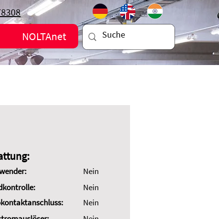
78308
NOLTAnet
attung:
wender:
Nein
dkontrolle:
Nein
kontaktanschluss:
Nein
stromauslöser:
Nein