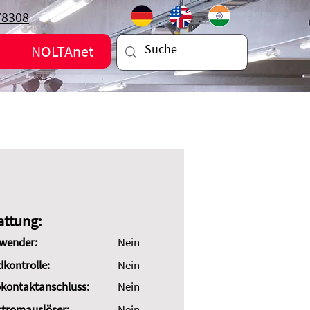
78308
NOLTAnet
attung:
wender:
Nein
dkontrolle:
Nein
kontaktanschluss:
Nein
stromauslöser:
Nein