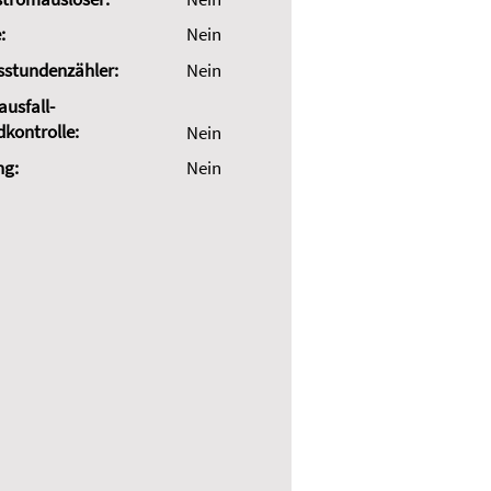
:
Nein
sstundenzähler:
Nein
usfall-
dkontrolle:
Nein
ng:
Nein