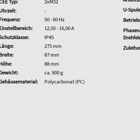
CEE Typ:
2xM32
U-Spule
Uhrzeit:
-
Frequenz:
50 - 60 Hz
Betrieb
Einstellbereich:
12,50 - 16,00 A
Phasena
Schutzklasse:
IP45
Drehfel
Länge:
275 mm
Zuleitu
Breite:
87 mm
Höhe:
88 mm
Gewicht:
ca. 900 g
Gehäusematerial:
Polycarbonat (PC)