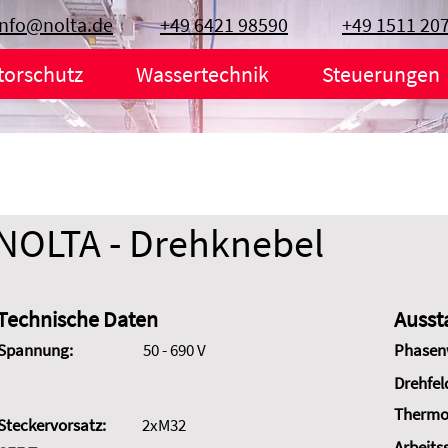
info@nolta.de
+49 6421 98590
+49 1511 20
torschutz
Wassertechnik
Steuerungen
NOLTA - Drehknebel
Technische Daten
Ausst
Spannung:
50 - 690 V
Phasen
Drehfel
Thermo
Steckervorsatz:
2xM32
Arbeits