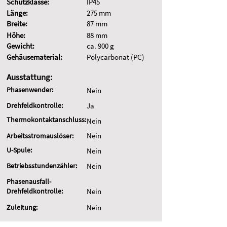
Schutzklasse:
IP45
Länge:
275 mm
Breite:
87 mm
Höhe:
88 mm
Gewicht:
ca. 900 g
Gehäusematerial:
Polycarbonat (PC)
Ausstattung:
Phasenwender:
Nein
Drehfeldkontrolle:
Ja
Thermokontaktanschluss:
Nein
Nein
Arbeitsstromauslöser:
U-Spule:
Nein
Betriebsstundenzähler:
Nein
Phasenausfall-
Drehfeldkontrolle:
Nein
Zuleitung:
Nein