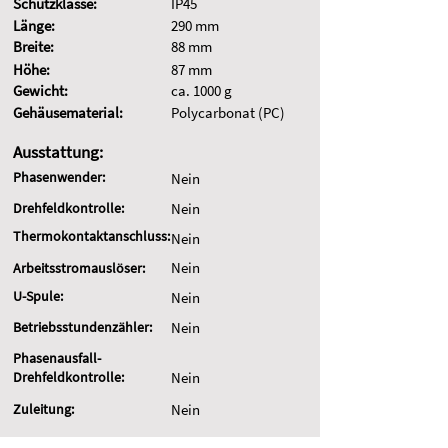
Schutzklasse:
IP45
Länge:
290 mm
Breite:
88 mm
Höhe:
87 mm
Gewicht:
ca. 1000 g
Gehäusematerial:
Polycarbonat (PC)
Ausstattung:
Phasenwender:
Nein
Drehfeldkontrolle:
Nein
Thermokontaktanschluss:
Nein
Nein
Arbeitsstromauslöser:
U-Spule:
Nein
Betriebsstundenzähler:
Nein
Phasenausfall-
Drehfeldkontrolle:
Nein
Zuleitung:
Nein