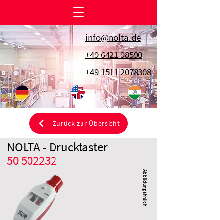
info@nolta.de
+49 6421 98590
+49 1511 2078308
Zurück zur Übersicht
NOLTA - Drucktaster
50 502232
Abbildung ähnlich