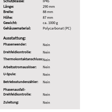
Schutzklasse:
IP45
Länge:
290 mm
Breite:
88 mm
Höhe:
87 mm
Gewicht:
ca. 1000 g
Gehäusematerial:
Polycarbonat (PC)
Ausstattung:
Phasenwender:
Nein
Drehfeldkontrolle:
Nein
Thermokontaktanschluss:
Nein
Nein
Arbeitsstromauslöser:
U-Spule:
Nein
Betriebsstundenzähler:
Nein
Phasenausfall-
Drehfeldkontrolle:
Nein
Zuleitung:
Nein