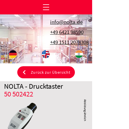
info@nolta.de
+49 6421 98590
+49 1511 2078308
Zurück zur Übersicht
NOLTA - Drucktaster
50 502422
Abbildung ähnlich