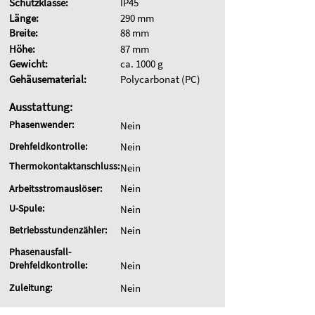
Schutzklasse:
IP45
Länge:
290 mm
Breite:
88 mm
Höhe:
87 mm
Gewicht:
ca. 1000 g
Gehäusematerial:
Polycarbonat (PC)
Ausstattung:
Phasenwender:
Nein
Drehfeldkontrolle:
Nein
Thermokontaktanschluss:
Nein
Nein
Arbeitsstromauslöser:
U-Spule:
Nein
Betriebsstundenzähler:
Nein
Phasenausfall-
Drehfeldkontrolle:
Nein
Zuleitung:
Nein