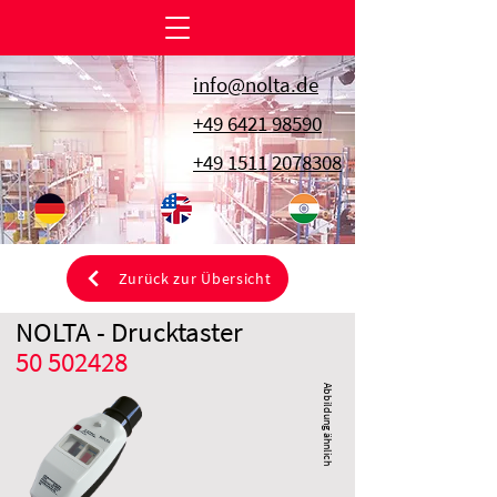
info@nolta.de
+49 6421 98590
+49 1511 2078308
Zurück zur Übersicht
NOLTA - Drucktaster
50 502428
Abbildung ähnlich