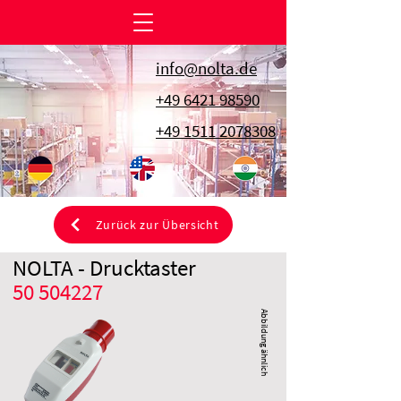
info@nolta.de
+49 6421 98590
+49 1511 2078308
Zurück zur Übersicht
NOLTA - Drucktaster
50 504227
Abbildung ähnlich