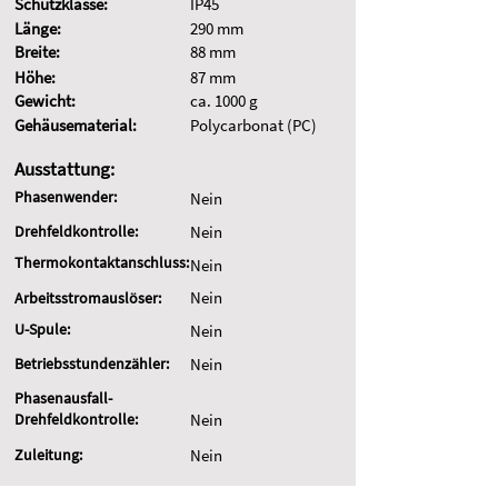
Schutzklasse:
IP45
Länge:
290 mm
Breite:
88 mm
Höhe:
87 mm
Gewicht:
ca. 1000 g
Gehäusematerial:
Polycarbonat (PC)
Ausstattung:
Phasenwender:
Nein
Drehfeldkontrolle:
Nein
Thermokontaktanschluss:
Nein
Nein
Arbeitsstromauslöser:
U-Spule:
Nein
Betriebsstundenzähler:
Nein
Phasenausfall-
Drehfeldkontrolle:
Nein
Zuleitung:
Nein