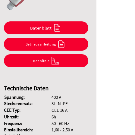
Datenblatt
Betriebsanleitung
Kennlinie
Technische Daten
Spannung:
400 V
Steckervorsatz:
3L+N+PE
CEE Typ:
CEE 16 A
Uhrzeit:
6h
Frequenz:
50 - 60 Hz
Einstellbereich:
1,60 - 2,50 A