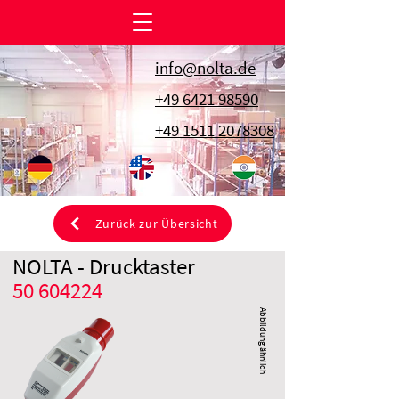
info@nolta.de
+49 6421 98590
+49 1511 2078308
Zurück zur Übersicht
NOLTA - Drucktaster
50 604224
Abbildung ähnlich