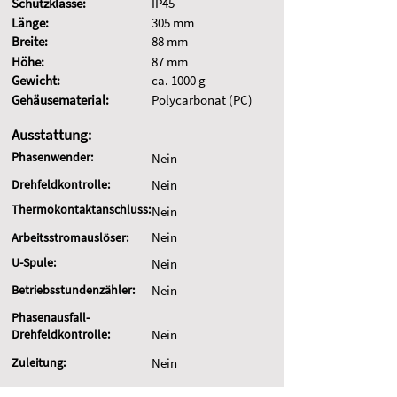
Schutzklasse:
IP45
Länge:
305 mm
Breite:
88 mm
Höhe:
87 mm
Gewicht:
ca. 1000 g
Gehäusematerial:
Polycarbonat (PC)
Ausstattung:
Phasenwender:
Nein
Drehfeldkontrolle:
Nein
Thermokontaktanschluss:
Nein
Nein
Arbeitsstromauslöser:
U-Spule:
Nein
Betriebsstundenzähler:
Nein
Phasenausfall-
Drehfeldkontrolle:
Nein
Zuleitung:
Nein