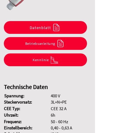
Datenblatt
Betriebsanleitung
Kennlinie
Technische Daten
Spannung:
400 V
Steckervorsatz:
3L+N+PE
CEE Typ:
CEE 32 A
Uhrzeit:
6h
Frequenz:
50 - 60 Hz
Einstellbereich:
0,40 - 0,63 A