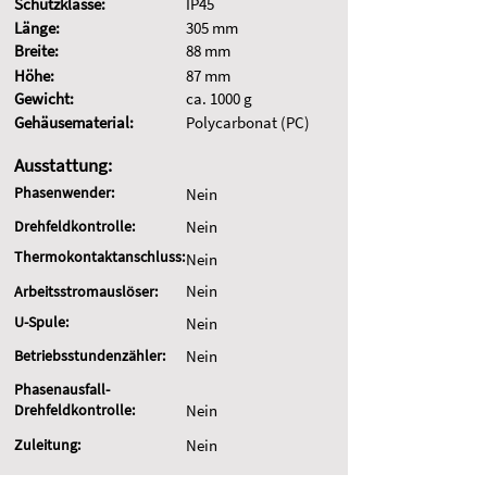
Schutzklasse:
IP45
Länge:
305 mm
Breite:
88 mm
Höhe:
87 mm
Gewicht:
ca. 1000 g
Gehäusematerial:
Polycarbonat (PC)
Ausstattung:
Phasenwender:
Nein
Drehfeldkontrolle:
Nein
Thermokontaktanschluss:
Nein
Nein
Arbeitsstromauslöser:
U-Spule:
Nein
Betriebsstundenzähler:
Nein
Phasenausfall-
Drehfeldkontrolle:
Nein
Zuleitung:
Nein