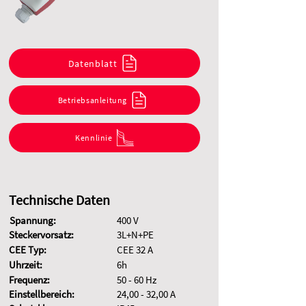
Datenblatt
Betriebsanleitung
Kennlinie
Technische Daten
Spannung:
400 V
Steckervorsatz:
3L+N+PE
CEE Typ:
CEE 32 A
Uhrzeit:
6h
Frequenz:
50 - 60 Hz
Einstellbereich:
24,00 - 32,00 A