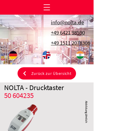
info@nolta.de
+49 6421 98590
+49 1511 2078308
Zurück zur Übersicht
NOLTA - Drucktaster
50 604235
Abbildung ähnlich