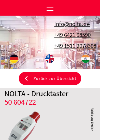
info@nolta.de
+49 6421 98590
+49 1511 2078308
Zurück zur Übersicht
NOLTA - Drucktaster
50 604722
Abbildung ähnlich