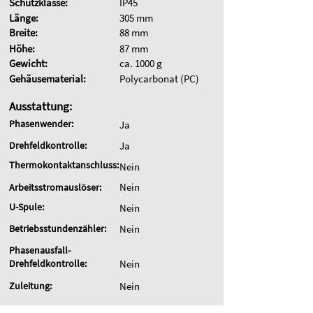
Schutzklasse:
IP45
Länge:
305 mm
Breite:
88 mm
Höhe:
87 mm
Gewicht:
ca. 1000 g
Gehäusematerial:
Polycarbonat (PC)
Ausstattung:
Phasenwender:
Ja
Drehfeldkontrolle:
Ja
Thermokontaktanschluss:
Nein
Nein
Arbeitsstromauslöser:
U-Spule:
Nein
Betriebsstundenzähler:
Nein
Phasenausfall-
Drehfeldkontrolle:
Nein
Zuleitung:
Nein