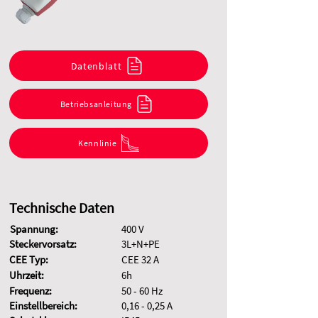
Datenblatt
Betriebsanleitung
Kennlinie
Technische Daten
Spannung:
400 V
Steckervorsatz:
3L+N+PE
CEE Typ:
CEE 32 A
Uhrzeit:
6h
Frequenz:
50 - 60 Hz
Einstellbereich:
0,16 - 0,25 A