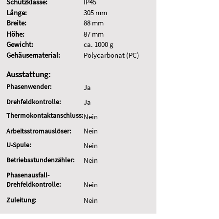
Schutzklasse:
IP45
Länge:
305 mm
Breite:
88 mm
Höhe:
87 mm
Gewicht:
ca. 1000 g
Gehäusematerial:
Polycarbonat (PC)
Ausstattung:
Phasenwender:
Ja
Drehfeldkontrolle:
Ja
Thermokontaktanschluss:
Nein
Nein
Arbeitsstromauslöser:
U-Spule:
Nein
Betriebsstundenzähler:
Nein
Phasenausfall-
Drehfeldkontrolle:
Nein
Zuleitung:
Nein