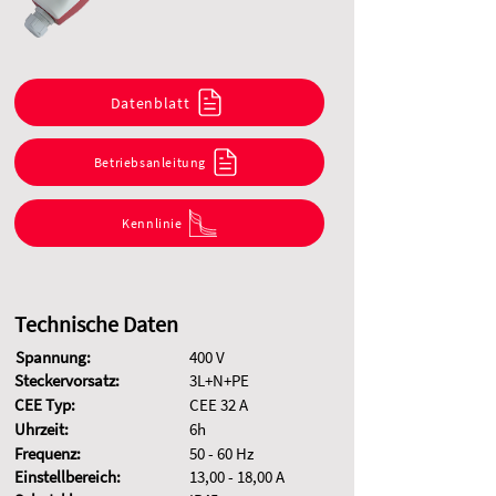
Datenblatt
Betriebsanleitung
Kennlinie
Technische Daten
Spannung:
400 V
Steckervorsatz:
3L+N+PE
CEE Typ:
CEE 32 A
Uhrzeit:
6h
Frequenz:
50 - 60 Hz
Einstellbereich:
13,00 - 18,00 A