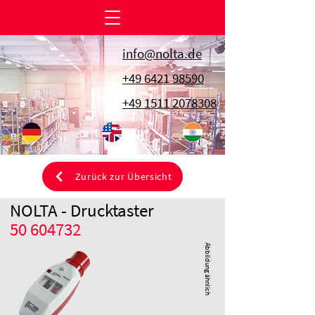
info@nolta.de
+49 6421 98590
+49 1511 2078308
Zurück zur Übersicht
NOLTA - Drucktaster
50 604732
Abbildung ähnlich