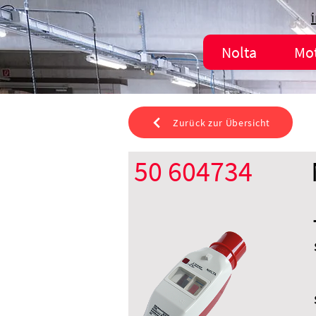
Nolta
Mo
Zurück zur Übersicht
50 604734
CEE 32 A