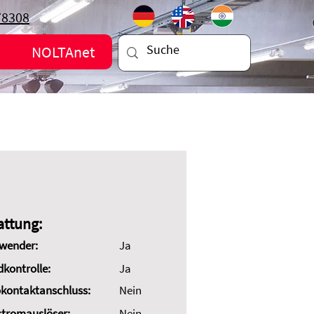
78308
NOLTAnet
attung:
wender:
Ja
dkontrolle:
Ja
kontaktanschluss:
Nein
stromauslöser:
Nein