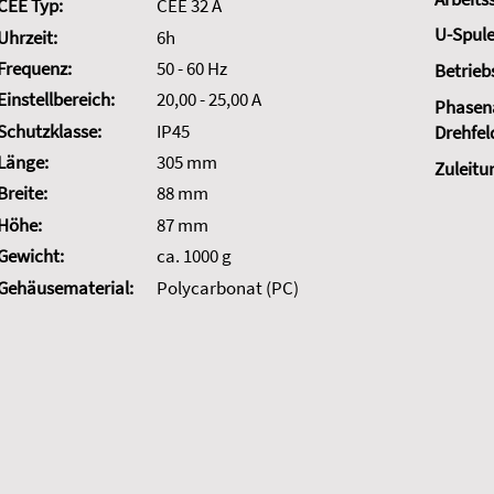
CEE Typ:
CEE 32 A
U-Spule
Uhrzeit:
6h
Frequenz:
50 - 60 Hz
Betrieb
Einstellbereich:
20,00 - 25,00 A
Phasena
Schutzklasse:
IP45
Drehfel
Länge:
305 mm
Zuleitu
Breite:
88 mm
Höhe:
87 mm
Gewicht:
ca. 1000 g
Gehäusematerial:
Polycarbonat (PC)