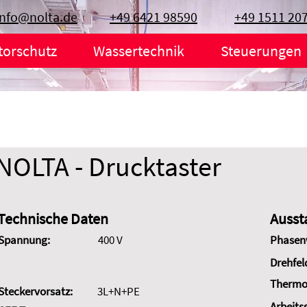
info@nolta.de
+49 6421 98590
+49 1511 20
torschutz
Wassertechnik
Steuerungen
NOLTA - Drucktaster
Technische Daten
Ausst
Spannung:
400 V
Phasen
Drehfel
Thermo
Steckervorsatz:
3L+N+PE
Arbeits