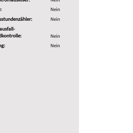
:
Nein
sstundenzähler:
Nein
usfall-
dkontrolle:
Nein
ng:
Nein