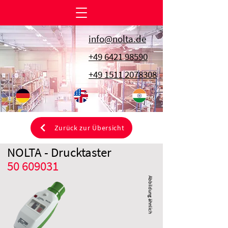
info@nolta.de
+49 6421 98590
+49 1511 2078308
Zurück zur Übersicht
NOLTA - Drucktaster
50 609031
Abbildung ähnlich