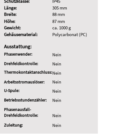
Schutzklasse:
IP45
Länge:
305 mm
Breite:
88 mm
Höhe:
87 mm
Gewicht:
ca. 1000 g
Gehäusematerial:
Polycarbonat (PC)
Ausstattung:
Phasenwender:
Nein
Drehfeldkontrolle:
Nein
Thermokontaktanschluss:
Nein
Nein
Arbeitsstromauslöser:
U-Spule:
Nein
Betriebsstundenzähler:
Nein
Phasenausfall-
Drehfeldkontrolle:
Nein
Zuleitung:
Nein