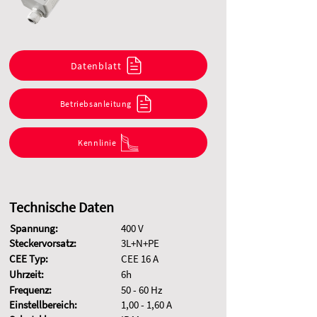
Datenblatt
Betriebsanleitung
Kennlinie
Technische Daten
Spannung:
400 V
Steckervorsatz:
3L+N+PE
CEE Typ:
CEE 16 A
Uhrzeit:
6h
Frequenz:
50 - 60 Hz
Einstellbereich:
1,00 - 1,60 A