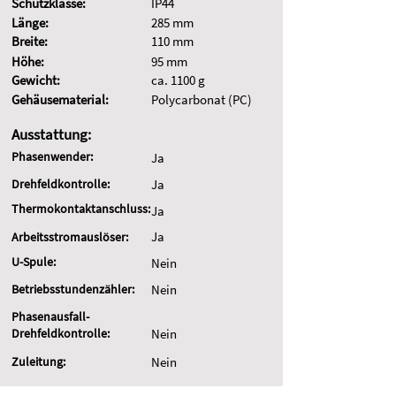
Schutzklasse:
IP44
Länge:
285 mm
Breite:
110 mm
Höhe:
95 mm
Gewicht:
ca. 1100 g
Gehäusematerial:
Polycarbonat (PC)
Ausstattung:
Phasenwender:
Ja
Drehfeldkontrolle:
Ja
Thermokontaktanschluss:
Ja
Ja
Arbeitsstromauslöser:
U-Spule:
Nein
Betriebsstundenzähler:
Nein
Phasenausfall-
Drehfeldkontrolle:
Nein
Zuleitung:
Nein