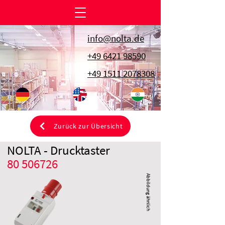
info@nolta.de
+49 6421 98590
+49 1511 2078308
Zurück zur Übersicht
NOLTA - Drucktaster
80 506726
Abbildung ähnlich