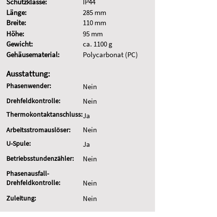
Schutzklasse:
IP44
Länge:
285 mm
Breite:
110 mm
Höhe:
95 mm
Gewicht:
ca. 1100 g
Gehäusematerial:
Polycarbonat (PC)
Ausstattung:
Phasenwender:
Nein
Drehfeldkontrolle:
Nein
Thermokontaktanschluss:
Ja
Nein
Arbeitsstromauslöser:
U-Spule:
Ja
Betriebsstundenzähler:
Nein
Phasenausfall-
Drehfeldkontrolle:
Nein
Zuleitung:
Nein