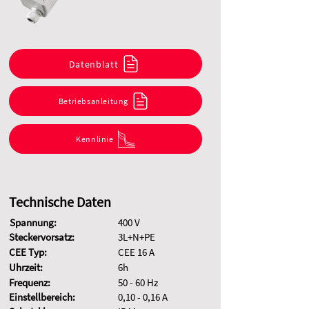
Datenblatt
Betriebsanleitung
Kennlinie
Technische Daten
Spannung:
400 V
Steckervorsatz:
3L+N+PE
CEE Typ:
CEE 16 A
Uhrzeit:
6h
Frequenz:
50 - 60 Hz
Einstellbereich:
0,10 - 0,16 A