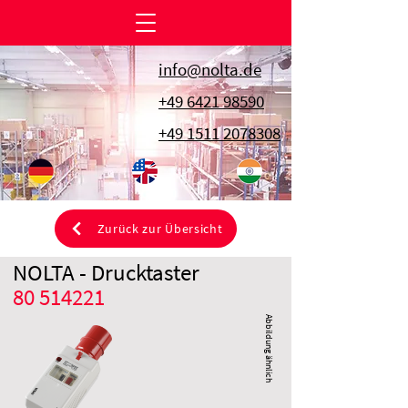
info@nolta.de
+49 6421 98590
+49 1511 2078308
Zurück zur Übersicht
NOLTA - Drucktaster
80 514221
Abbildung ähnlich