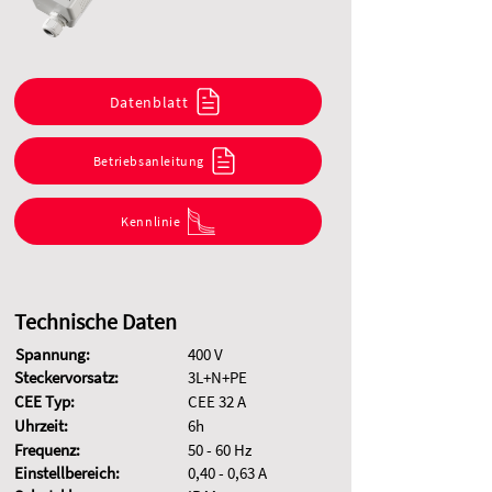
Datenblatt
Betriebsanleitung
Kennlinie
Technische Daten
Spannung:
400 V
Steckervorsatz:
3L+N+PE
CEE Typ:
CEE 32 A
Uhrzeit:
6h
Frequenz:
50 - 60 Hz
Einstellbereich:
0,40 - 0,63 A