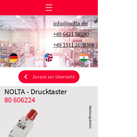
info@nolta.de
+49 6421 98590
+49 1511 2078308
Zurück zur Übersicht
NOLTA - Drucktaster
80 606224
Abbildung ähnlich