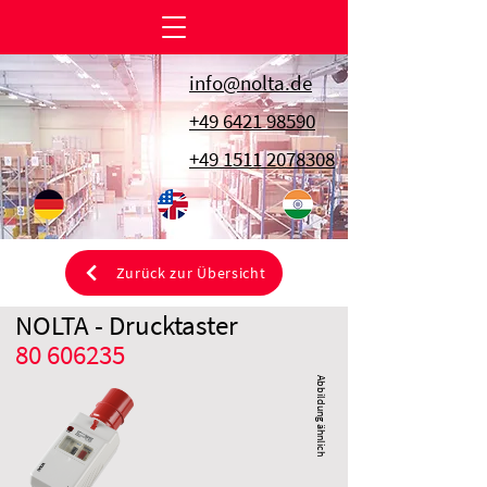
info@nolta.de
+49 6421 98590
+49 1511 2078308
Zurück zur Übersicht
NOLTA - Drucktaster
80 606235
Abbildung ähnlich