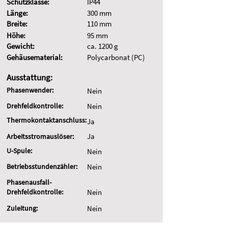
Schutzklasse:
IP44
Länge:
300 mm
Breite:
110 mm
Höhe:
95 mm
Gewicht:
ca. 1200 g
Gehäusematerial:
Polycarbonat (PC)
Ausstattung:
Phasenwender:
Nein
Drehfeldkontrolle:
Nein
Thermokontaktanschluss:
Ja
Ja
Arbeitsstromauslöser:
U-Spule:
Nein
Betriebsstundenzähler:
Nein
Phasenausfall-
Drehfeldkontrolle:
Nein
Zuleitung:
Nein