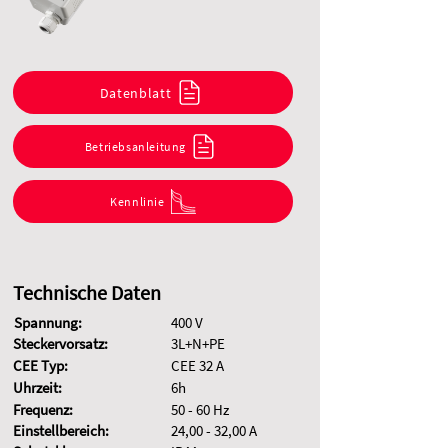
Datenblatt
Betriebsanleitung
Kennlinie
Technische Daten
Spannung:
400 V
Steckervorsatz:
3L+N+PE
CEE Typ:
CEE 32 A
Uhrzeit:
6h
Frequenz:
50 - 60 Hz
Einstellbereich:
24,00 - 32,00 A