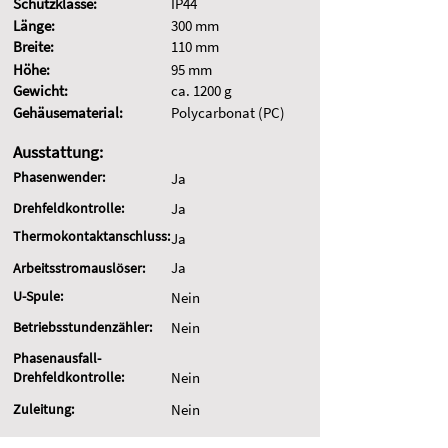
Schutzklasse:
IP44
Länge:
300 mm
Breite:
110 mm
Höhe:
95 mm
Gewicht:
ca. 1200 g
Gehäusematerial:
Polycarbonat (PC)
Ausstattung:
Phasenwender:
Ja
Drehfeldkontrolle:
Ja
Thermokontaktanschluss:
Ja
Ja
Arbeitsstromauslöser:
U-Spule:
Nein
Betriebsstundenzähler:
Nein
Phasenausfall-
Drehfeldkontrolle:
Nein
Zuleitung:
Nein