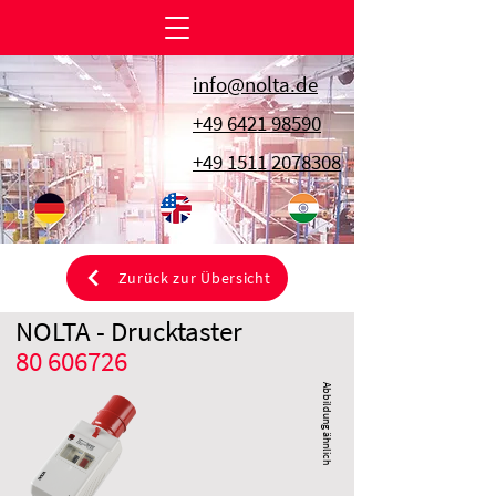
info@nolta.de
+49 6421 98590
+49 1511 2078308
Zurück zur Übersicht
NOLTA - Drucktaster
80 606726
Abbildung ähnlich