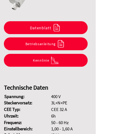
Datenblatt
Betriebsanleitung
Kennlinie
Technische Daten
Spannung:
400 V
Steckervorsatz:
3L+N+PE
CEE Typ:
CEE 32 A
Uhrzeit:
6h
Frequenz:
50 - 60 Hz
Einstellbereich:
1,00 - 1,60 A