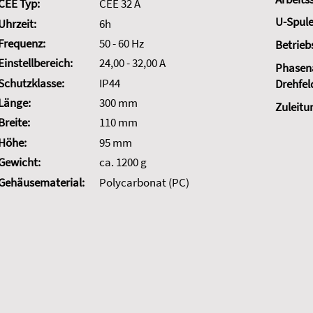
CEE Typ:
CEE 32 A
U-Spule
Uhrzeit:
6h
Frequenz:
50 - 60 Hz
Betrieb
Einstellbereich:
24,00 - 32,00 A
Phasena
Schutzklasse:
IP44
Drehfel
Länge:
300 mm
Zuleitu
Breite:
110 mm
Höhe:
95 mm
Gewicht:
ca. 1200 g
Gehäusematerial:
Polycarbonat (PC)