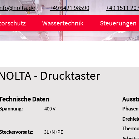
info@nolta.de
+49 6421 98590
+49 1511 20
torschutz
Wassertechnik
Steuerungen
NOLTA - Drucktaster
Technische Daten
Ausst
Spannung:
400 V
Phasen
Drehfel
Thermo
Steckervorsatz:
3L+N+PE
Arbeits