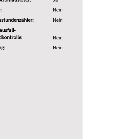
:
Nein
sstundenzähler:
Nein
usfall-
dkontrolle:
Nein
ng:
Nein