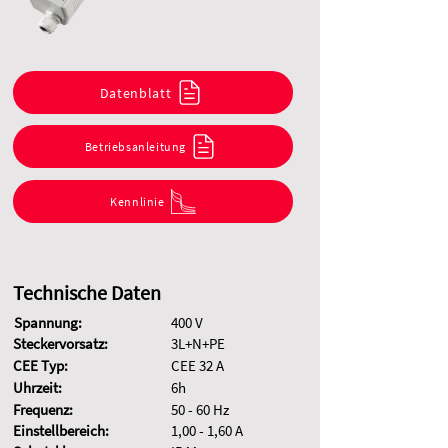
Datenblatt
Betriebsanleitung
Kennlinie
Technische Daten
Spannung:
400 V
Steckervorsatz:
3L+N+PE
CEE Typ:
CEE 32 A
Uhrzeit:
6h
Frequenz:
50 - 60 Hz
Einstellbereich:
1,00 - 1,60 A