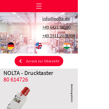
info@nolta.de
+49 6421 98590
+49 1511 2078308
Zurück zur Übersicht
NOLTA - Drucktaster
80 614726
Abbildung ähnlich