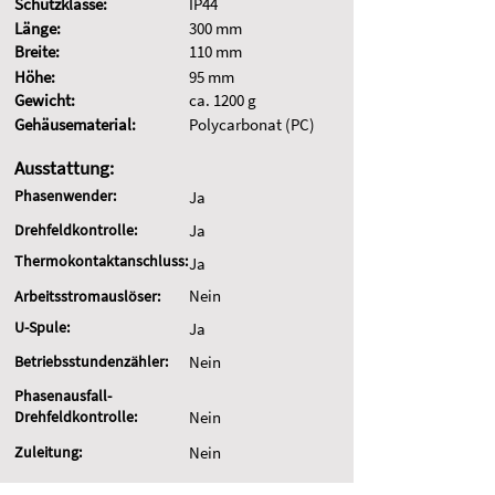
Schutzklasse:
IP44
Länge:
300 mm
Breite:
110 mm
Höhe:
95 mm
Gewicht:
ca. 1200 g
Gehäusematerial:
Polycarbonat (PC)
Ausstattung:
Phasenwender:
Ja
Drehfeldkontrolle:
Ja
Thermokontaktanschluss:
Ja
Nein
Arbeitsstromauslöser:
U-Spule:
Ja
Betriebsstundenzähler:
Nein
Phasenausfall-
Drehfeldkontrolle:
Nein
Zuleitung:
Nein