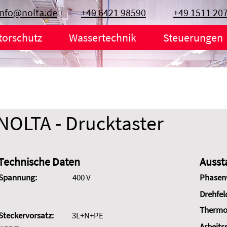
info@nolta.de
+49 6421 98590
+49 1511 20
torschutz
Wassertechnik
Steuerungen
NOLTA - Drucktaster
Technische Daten
Ausst
Spannung:
400 V
Phasen
Drehfel
Thermo
Steckervorsatz:
3L+N+PE
Arbeits