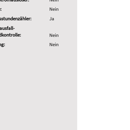
:
Nein
sstundenzähler:
Ja
usfall-
dkontrolle:
Nein
ng:
Nein