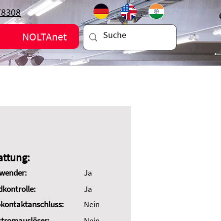
78308
NOLTAnet
attung:
wender:
Ja
dkontrolle:
Ja
kontaktanschluss:
Nein
stromauslöser:
Nein