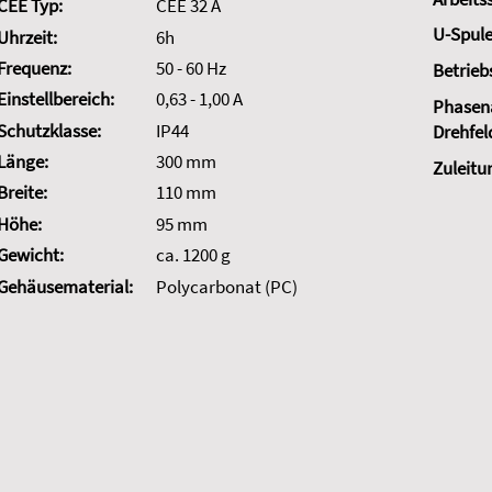
CEE Typ:
CEE 32 A
U-Spule
Uhrzeit:
6h
Frequenz:
50 - 60 Hz
Betrieb
Einstellbereich:
0,63 - 1,00 A
Phasena
Schutzklasse:
IP44
Drehfel
Länge:
300 mm
Zuleitu
Breite:
110 mm
Höhe:
95 mm
Gewicht:
ca. 1200 g
Gehäusematerial:
Polycarbonat (PC)