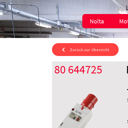
Nolta
Mo
Zurück zur Übersicht
80 644725
CEE 32 A