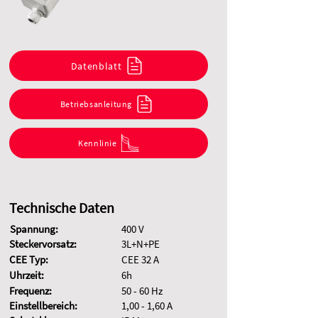
Datenblatt
Betriebsanleitung
Kennlinie
Technische Daten
Spannung:
400 V
Steckervorsatz:
3L+N+PE
CEE Typ:
CEE 32 A
Uhrzeit:
6h
Frequenz:
50 - 60 Hz
Einstellbereich:
1,00 - 1,60 A