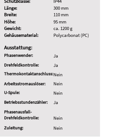
Schutzklasse:
IP44
Länge:
300 mm
Breite:
110 mm
Höhe:
95 mm
Gewicht:
ca. 1200 g
Gehäusematerial:
Polycarbonat (PC)
Ausstattung:
Phasenwender:
Ja
Drehfeldkontrolle:
Ja
Thermokontaktanschluss:
Nein
Nein
Arbeitsstromauslöser:
U-Spule:
Nein
Betriebsstundenzähler:
Ja
Phasenausfall-
Drehfeldkontrolle:
Nein
Zuleitung:
Nein