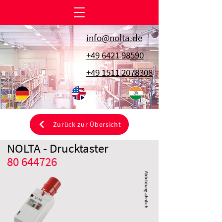
info@nolta.de
+49 6421 98590
+49 1511 2078308
Zurück zur Übersicht
NOLTA - Drucktaster
80 644726
Abbildung ähnlich