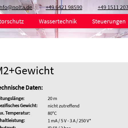
info@nolta.de
+49 6421 98590
+49 1511 20
torschutz
Wassertechnik
Steuerungen
M2+Gewicht
echnische Daten:
itungslänge:
20 m
ezifisches Gewicht:
nicht zutreffend
x. Temperatur:
80°C
haltleistung:
1 mA / 5 V - 3 A / 250 V*
hutzart: