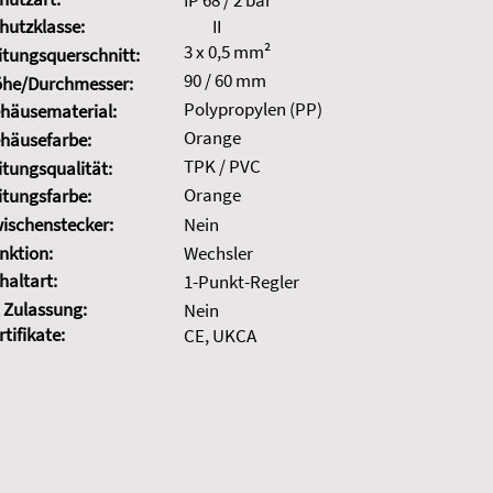
IP 68 / 2 bar
hutzklasse:
II
3 x 0,5 mm²
itungsquerschnitt:
90 / 60 mm
he/Durchmesser:
Polypropylen (PP)
häusematerial:
Orange
häusefarbe:
TPK / PVC
itungsqualität:
Orange
itungsfarbe:
ischenstecker:
Nein
nktion:
Wechsler
haltart:
1-Punkt-Regler
 Zulassung:
Nein
rtifikate:
CE, UKCA