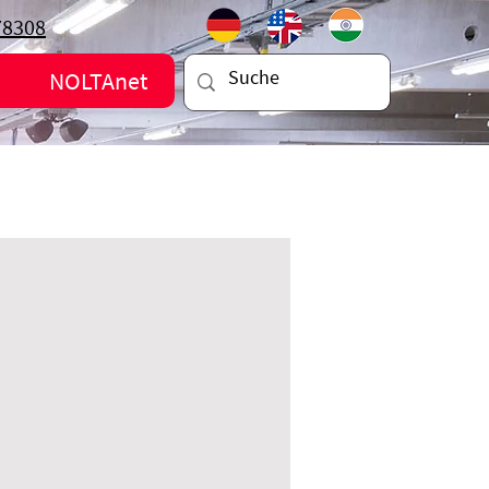
78308
NOLTAnet