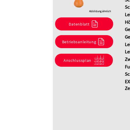
Sc
Abbildung ähnlich
Le
Hö
Datenblatt
Ge
Ge
Betriebsanleitung
Le
Le
Zw
Anschlussplan
Fu
Sc
EX
Ze