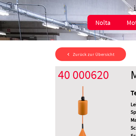
Nolta
Mo
Zurück zur Übersicht
40 000620
T
Le
Sp
Ma
Sc
Sc